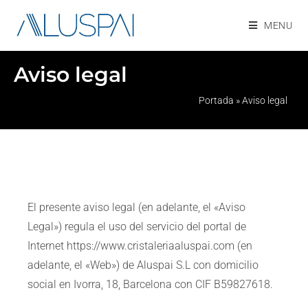
MENU
Aviso legal
Portada
»
Aviso legal
El presente aviso legal (en adelante, el «Aviso
Legal») regula el uso del servicio del portal de
Internet https://www.cristaleriaaluspai.com (en
adelante, el «Web») de Aluspai S.L con domicilio
social en Ivorra, 18, Barcelona con CIF B59827618.