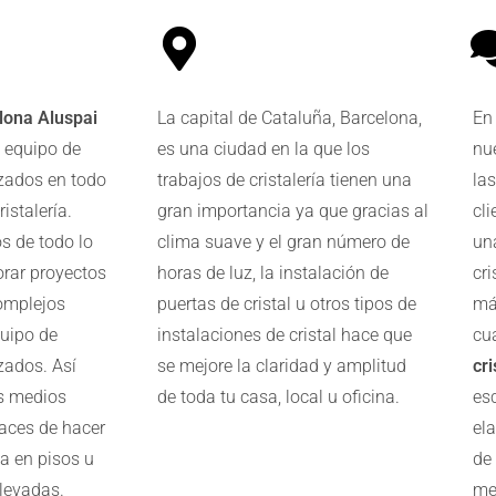
elona Aluspai
La capital de Cataluña, Barcelona,
En
 equipo de
es una ciudad en la que los
nue
izados en todo
trabajos de cristalería tienen una
la
istalería.
gran importancia ya que gracias al
cl
 de todo lo
clima suave y el gran número de
un
orar proyectos
horas de luz, la instalación de
cr
complejos
puertas de cristal u otros tipos de
má
quipo de
instalaciones de cristal hace que
cu
zados. Así
se mejore la claridad y amplitud
cr
s medios
de toda tu casa, local u oficina.
es
aces de hacer
el
ía en pisos u
de 
elevadas.
mej