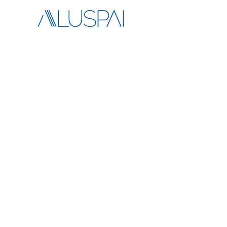
CRISTALERÍ
Espe
ce
d