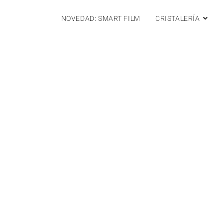
NOVEDAD: SMART FILM
CRISTALERÍA
A PARA EMPRESAS Y PARTICULARES
cialistas en
rramientos
e cristal